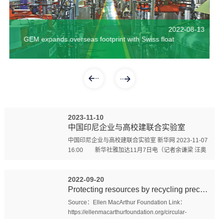
2020-07-19
格林美正式加入中国ESG领导者组织
2020-09-25
【人民网-江苏频道】全球首个钴工业博物馆在江苏泰兴开馆
2019-11-23
2022-08-13
【中国江西网】格林美借助资本市场 创建世界一流的循环经济绿色产业基地
Meaningful cobalt supply from battery recycling yet to come
2019-11-21
GEM expands overseas footprint with Swiss float
2023-11-10
中国印尼企业与高校建联合实验室
中国印尼企业与高校建联合实验室 新华网 2023-11-07
16:00 新华社雅加达11月7日电（记者余谦梁 汪奥
娜）中国格林美股份有限公司、中国中南大学及印度...
2022-09-20
Protecting resources by recycling precious metals:...
Source：Ellen MacArthur Foundation Link：
https://ellenmacarthurfoundation.org/circular-