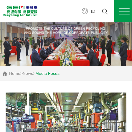
ID
Home
>
News
>
Media Focus