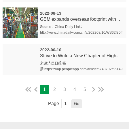
examples/gem-china GEM Co. Ltd (GEM) collects
and recycles precious metals and other valuable...
2022-08-13
GEM expands overseas footprint with Swiss float
Source：China Daily Link：
http://www.chinadaily.com.cn/a/202208/10/WS62f30ff
8a310fd2b29e715bb.html Date：2022-08-10 A GEM
facility in Jingmen, Hubei province. [Photo/CH...
2022-06-16
Strive to Write a New Chapter of High-quality Deve...
来源:人民日报 链
接:https://wap.peopleapp.com/article/6743702/66149
74 日期:2022年6月13日 “着力在推进经济发展方式转
变和产业结构调整上取得新突破，着力在推进农业现代
化上不断取得新成果，...
1
2
3
4
5
Page